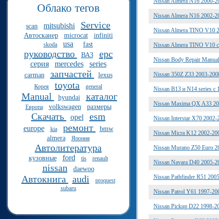
Nissan Almera N16 2000-
Облако тегов
Nissan Almera N16 2002-
Service
mitsubishi
scan
Nissan Almera TINO V10 
Автосканер
microcat
infiniti
usa
fast
skoda
Nissan Almera TINO V10 
руководство
epc
ВАЗ
Nissan Body Repair Manua
серия
mercedes
series
запчастей
Nissan 350Z Z33 2003-20
carman
lexus
toyota
Корея
general
Nissan B13 и N14 series с
Manual
каталог
hyundai
Nissan Maxima QX A33 2
volkswagen
размеры
Европа
Скачать
esm
opel
Nissan Interstar X70 2002
ремонт
europe
bmw
kia
Nissan Micra K12 2002-200
almera
Япония
Автолитература
Nissan Murano Z50 Euro 
ford
кузовные
tis
renault
Nissan Navara D40 2005-
nissan
daewoo
Автокнига
audi
Nissan Pathfinder R51 20
proquest
subaru
Nissan Patrol Y61 1997-2
Nissan Pickup D22 1998-