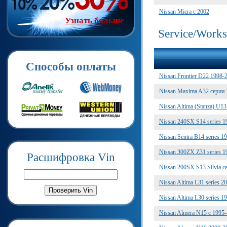
Nissan Micra с 2002
Узнать больше
Service/Work
Способы оплаты
Nissan Frontier D22 1998
Nissan Maxima A32 серии
Nissan Altima (Stanza) U1
Nissan 240SX S14 series 
Nissan Sentra B14 series 
Nissan 300ZX Z31 series 
Расшифровка Vin
Nissan 200SX S13 Silvia 
Nissan Altima L31 series 
Nissan Altima L30 series 
Nissan Almera N15 с 199