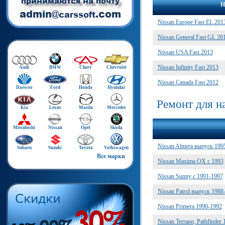
Н
Nissan Europe Fast EL 201
Nissan General Fast GL 20
Nissan USA Fast 2013
Nissan Infinity Fast 2013
Audi
BMW
Chery
Chevrolet
Nissan Canada Fast 2012
Daewoo
Ford
Honda
Hyundai
Ремонт для 
Kia
Lexus
Mazda
Mercedes
Mitsubishi
Nissan
Opel
Skoda
Nissan Almera выпуск 199
Subaru
Suzuki
Toyota
Volkswagen
Все марки
Nissan Maxima QX с 1993
Nissan Sunny с 1991-1997
Nissan Patrol выпуск 1988
Nissan Primera 1990-1992
Nissan Terrano, Pathfinder