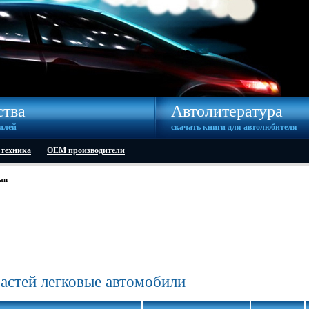
ства
Автолитература
илей
скачать книги для автолюбителя
 техника
OEM производители
san
частей легковые автомобили