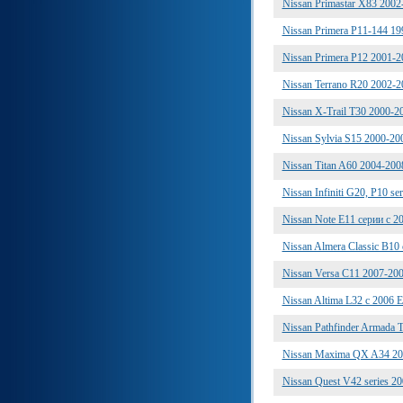
Nissan Primastar X83 200
Nissan Primera P11-144 1
Nissan Primera P12 2001-
Nissan Terrano R20 2002-
Nissan X-Trail T30 2000-
Nissan Sylvia S15 2000-2
Nissan Titan A60 2004-20
Nissan Infiniti G20, P10 se
Nissan Note E11 серии с 
Nissan Almera Classic B10
Nissan Versa C11 2007-2
Nissan Altima L32 c 2006
Nissan Pathfinder Armada
Nissan Maxima QX A34 2
Nissan Quest V42 series 