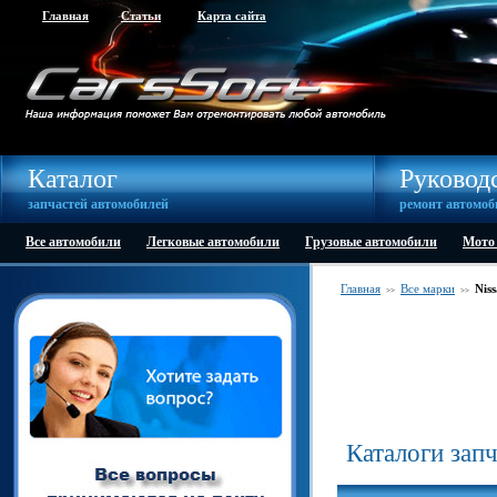
Главная
Статьи
Карта сайта
Каталог
Руковод
запчастей автомобилей
ремонт автомоб
Все автомобили
Легковые автомобили
Грузовые автомобили
Мото
Главная
Все марки
Nis
>>
>>
Каталоги зап