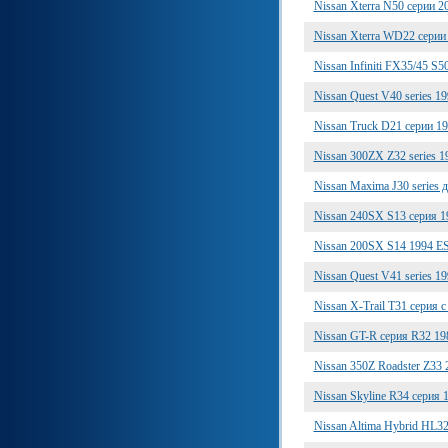
Nissan Xterra N50 серии 
Nissan Xterra WD22 сери
Nissan Infiniti FX35/45 S5
Nissan Quest V40 series 
Nissan Truck D21 серии 
Nissan 300ZX Z32 series 
Nissan Maxima J30 series
Nissan 240SX S13 серия 
Nissan 200SX S14 1994 
Nissan Quest V41 series 
Nissan X-Trail T31 серия 
Nissan GT-R серия R32 1
Nissan 350Z Roadster Z33
Nissan Skyline R34 серия
Nissan Altima Hybrid HL3