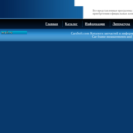
Все представленные программы 
приобретении официальных копи
Главная
Каталог
Информация
Литература
CarsSoft.com Каталоги запчастей и инфор
Car frame measurements and