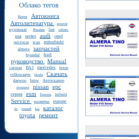
Облако тегов
Автокнига
Корея
Автолитература
general
кузовные
fast
Япония
subaru
audi
usa
series
opel
mitsubishi
microcat
scan
запчастей
almera
ford
hyundai
руководство
Manual
mercedes
carman
ВАЗ
lexus
Скачать
volkswagen
skoda
daewoo
bmw
Автосканер
nissan
epc
proquest
esm
серия
infiniti
Европа
Service
europe
размеры
каталог
tis
renault
kia
toyota
ремонт