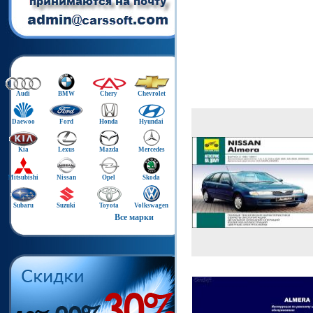
Audi
BMW
Chery
Chevrolet
Daewoo
Ford
Honda
Hyundai
Kia
Lexus
Mazda
Mercedes
Mitsubishi
Nissan
Opel
Skoda
Subaru
Suzuki
Toyota
Volkswagen
Все марки