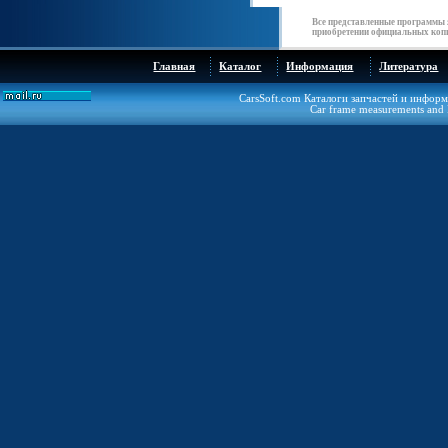
Все представленные программы 
приобретении официальных копи
Главная
Каталог
Информация
Литература
CarsSoft.com Каталоги запчастей и инфор
Car frame measurements and