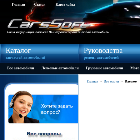
Главная
Статьи
Карта сайта
Каталог
Руководства
запчастей автомобилей
ремонт автомобилей
Все автомобили
Легковые автомобили
Грузовые автомобили
Мото
Главная
Все марки
Daewoo
>>
>>