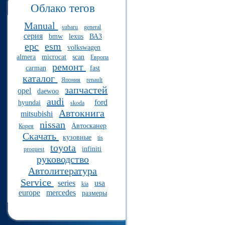
Облако тегов
Manual
subaru
general
серия
bmw
lexus
ВАЗ
epc
esm
volkswagen
almera
microcat
scan
Европа
ремонт
carman
fast
каталог
Япония
renault
запчастей
opel
daewoo
audi
ford
hyundai
skoda
Автокнига
mitsubishi
nissan
Автосканер
Корея
Скачать
кузовные
tis
toyota
infiniti
proquest
руководство
Автолитература
Service
series
usa
kia
europe
mercedes
размеры