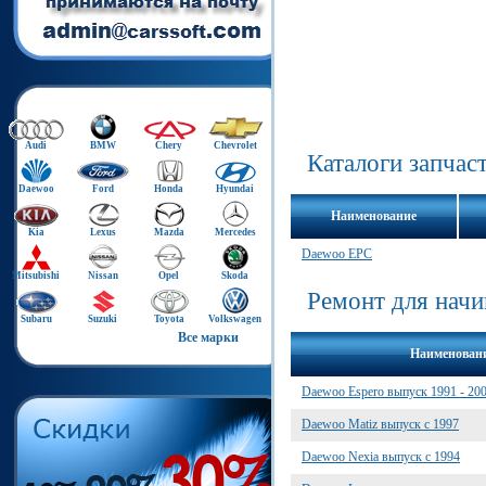
Audi
BMW
Chery
Chevrolet
Каталоги запчас
Daewoo
Ford
Honda
Hyundai
Наименование
Kia
Lexus
Mazda
Mercedes
Daewoo EPC
Mitsubishi
Nissan
Opel
Skoda
Ремонт для нач
Subaru
Suzuki
Toyota
Volkswagen
Все марки
Наименован
Daewoo Espero выпуск 1991 - 20
Daewoo Matiz выпуск с 1997
Daewoo Nexia выпуск с 1994