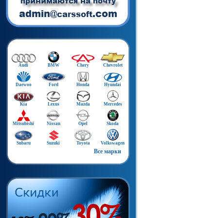
Audi
BMW
Chery
Chevrolet
Daewoo
Ford
Honda
Hyundai
Kia
Lexus
Mazda
Mercedes
Mitsubishi
Nissan
Opel
Skoda
Subaru
Suzuki
Toyota
Volkswagen
Все марки