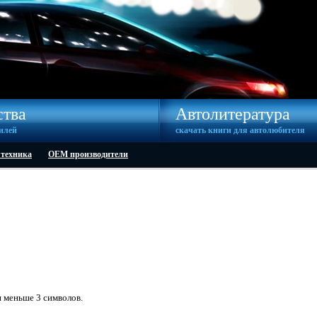
ства
Автолитература
илей
скачать книги для автолюбителя
 техника
OEM производители
н меньше 3 символов.