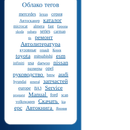
Облако тегов
mercedes
серия
lexus
каталог
Автосканер
microcat
almera
fast
Европа
series
carman
skoda
subaru
ремонт
tis
Автолитература
кузовные
renault
Корея
toyota
esm
mitsubishi
nissan
usa
infiniti
daewoo
opel
размеры
руководство
audi
bmw
запчастей
hyundai
general
Service
europe
ВАЗ
Manual
ford
scan
proquest
Скачать
volkswagen
kia
epc
Автокнига
Япония