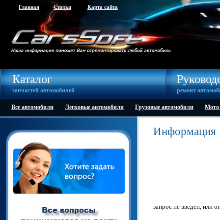
Главная
Статьи
Карта сайта
Каталог
Руковод
запчастей автомобилей
ремонт автомоб
Все автомобили
Легковые автомобили
Грузовые автомобили
Мото
Информация
запрос не введен, или о