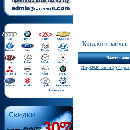
Audi
BMW
Chery
Chevrolet
Каталоги запчас
Daewoo
Ford
Honda
Hyundai
Наименование
Kia
Lexus
Mazda
Mercedes
Chery SPMS: Amulet QQ Tingo и 
Mitsubishi
Nissan
Opel
Skoda
Subaru
Suzuki
Toyota
Volkswagen
Все марки