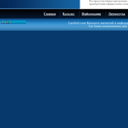
Все представленные программы 
приобретении официальных копи
Главная
Каталог
Информация
Литература
CarsSoft.com Каталоги запчастей и инфор
Car frame measurements and