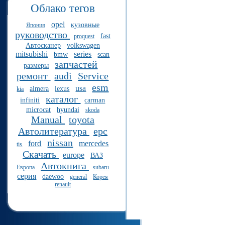
Облако тегов
opel
кузовные
Япония
руководство
fast
proquest
Автосканер
volkswagen
mitsubishi
series
bmw
scan
запчастей
размеры
ремонт
audi
Service
esm
usa
almera
lexus
kia
каталог
infiniti
carman
microcat
hyundai
skoda
Manual
toyota
Автолитература
epc
nissan
ford
mercedes
tis
Скачать
europe
ВАЗ
Автокнига
Европа
subaru
серия
daewoo
general
Корея
renault