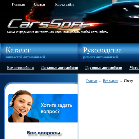
Главная
Статьи
Карта сайта
Каталог
Руководства
запчастей автомобилей
ремонт автомобилей
Все автомобили
Легковые автомобили
Грузовые автомобили
Мото
Главная
Все марки
Chery
>>
>>