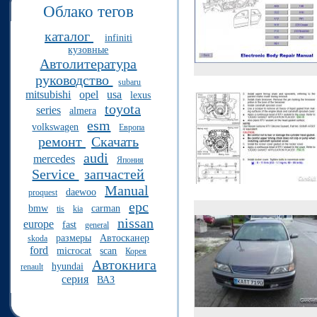
Облако тегов
каталог
infiniti
кузовные
Автолитература
руководство
subaru
mitsubishi
opel
usa
lexus
toyota
series
almera
esm
volkswagen
Европа
ремонт
Скачать
audi
mercedes
Япония
Service
запчастей
Manual
daewoo
proquest
epc
bmw
carman
tis
kia
nissan
europe
fast
general
размеры
Автосканер
skoda
ford
microcat
scan
Корея
Автокнига
hyundai
renault
серия
ВАЗ