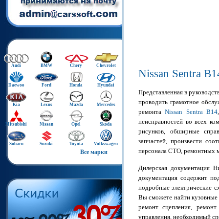
Audi
BMW
Chery
Chevrolet
Nissan Sentra B
Daewoo
Ford
Honda
Hyundai
Представленная в руководст
проводить грамотное обслу
Kia
Lexus
Mazda
Mercedes
ремонта
Nissan Sentra B14
неисправностей во всех ко
Mitsubishi
Nissan
Opel
Skoda
рисунков, обширные спра
запчастей, произвести соо
Subaru
Suzuki
Toyota
Volkswagen
персонала СТО, ремонтных м
Все марки
Дилерская документация Н
документация содержит под
подробные электрические сх
Вы сможете найти кузовные
ремонт сцепления, ремонт
управления, необходимый сп