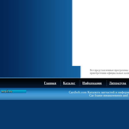
Все представленные программы 
приобретении официальных копи
Главная
Каталог
Информация
Литература
CarsSoft.com Каталоги запчастей и инфор
Car frame measurements and