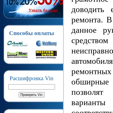
доводить 
Узнать больше
ремонта. 
данное ру
Способы оплаты
средство
неисправ
автомобиля
ремонтных
Расшифровка Vin
обширные
позволят
варианты
соответств