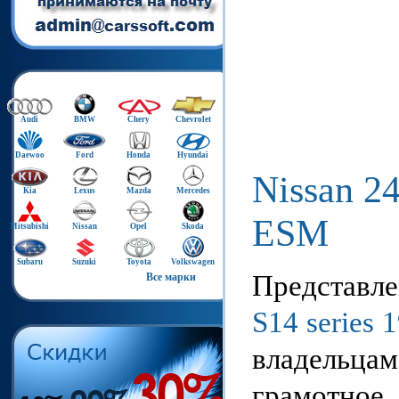
Audi
BMW
Chery
Chevrolet
Daewoo
Ford
Honda
Hyundai
Nissan 2
Kia
Lexus
Mazda
Mercedes
ESM
Mitsubishi
Nissan
Opel
Skoda
Subaru
Suzuki
Toyota
Volkswagen
Представл
Все марки
S14 series
владельц
грамотное