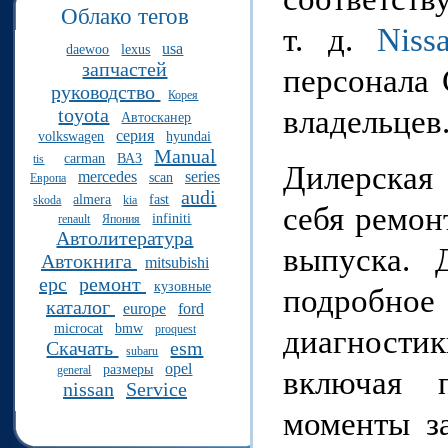
Облако тегов
т. д.
Nis
usa
daewoo
lexus
запчастей
персонала 
руководство
Корея
владельцев
toyota
Автосканер
серия
volkswagen
hyundai
Manual
carman
ВАЗ
tis
Дилерская
mercedes
series
scan
Европа
audi
almera
fast
skoda
kia
себя ремо
infiniti
renault
Япония
Автолитература
выпуска. 
Автокнига
mitsubishi
epc
ремонт
кузовные
подробно
каталог
europe
ford
microcat
bmw
proquest
диагности
Скачать
esm
subaru
opel
размеры
general
включая п
nissan
Service
моменты за