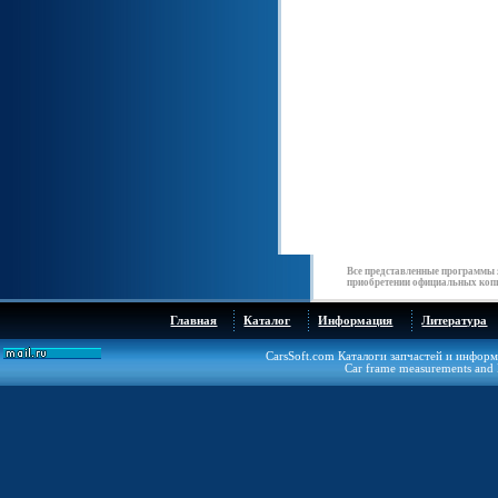
Все представленные программы 
приобретении официальных копи
Главная
Каталог
Информация
Литература
CarsSoft.com Каталоги запчастей и инфор
Car frame measurements and