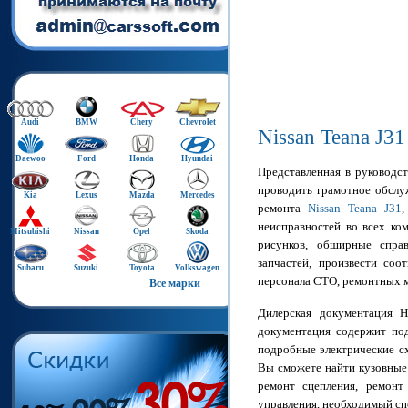
Audi
BMW
Chery
Chevrolet
Nissan Teana J3
Daewoo
Ford
Honda
Hyundai
Представленная в руководс
проводить грамотное обслу
Kia
Lexus
Mazda
Mercedes
ремонта
Nissan Teana J31
,
неисправностей во всех ко
Mitsubishi
Nissan
Opel
Skoda
рисунков, обширные спра
запчастей, произвести соо
Subaru
Suzuki
Toyota
Volkswagen
персонала СТО, ремонтных м
Все марки
Дилерская документация Н
документация содержит под
подробные электрические сх
Вы сможете найти кузовные
ремонт сцепления, ремонт
управления, необходимый сп