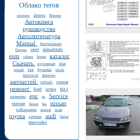
Облако тегов
almera
proquest
Япония
Автокнига
руководство
Автолитература
Manual
Автосканер
opel
mitsubishi
Европа
esm
каталог
lexus
subaru
Скачать
usa
кузовные
fast
hyundai
renault
skoda
microcat
daewoo
запчастей
серия
infiniti
ремонт
ford
series
ВАЗ
epc
Service
размеры
tis
nissan
europe
Корея
kia
volkswagen
scan
general
toyota
audi
carman
bmw
mercedes