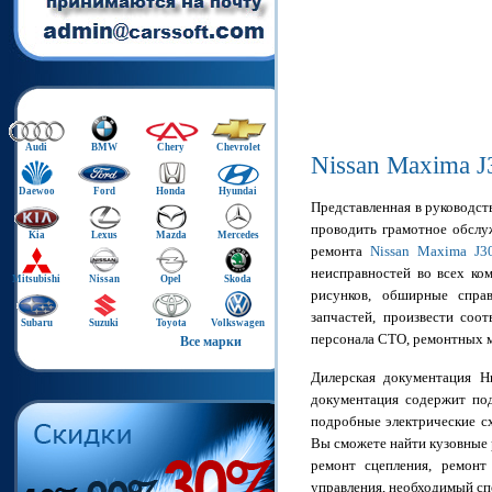
Audi
BMW
Chery
Chevrolet
Nissan Maxima J
Daewoo
Ford
Honda
Hyundai
Представленная в руководс
проводить грамотное обслу
Kia
Lexus
Mazda
Mercedes
ремонта
Nissan Maxima J3
неисправностей во всех ко
Mitsubishi
Nissan
Opel
Skoda
рисунков, обширные спра
запчастей, произвести соо
Subaru
Suzuki
Toyota
Volkswagen
персонала СТО, ремонтных м
Все марки
Дилерская документация Н
документация содержит под
подробные электрические сх
Вы сможете найти кузовные 
ремонт сцепления, ремонт
управления, необходимый сп