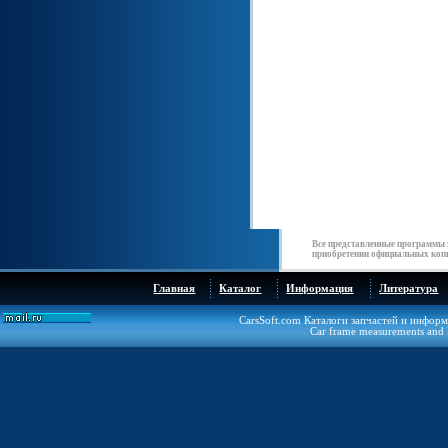
Все представленные программы 
приобретении официальных копи
Главная
Каталог
Информация
Литература
CarsSoft.com Каталоги запчастей и инфор
Car frame measurements and