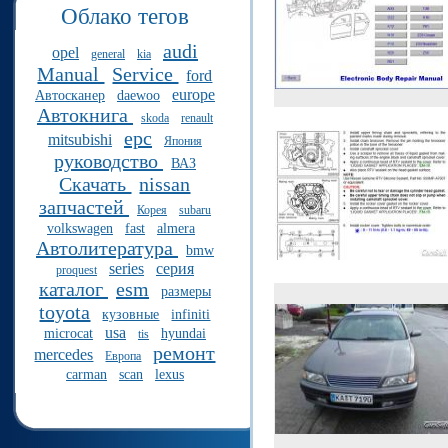
Облако тегов
audi
opel
general
kia
Manual
Service
ford
europe
Автосканер
daewoo
Автокнига
skoda
renault
epc
mitsubishi
Япония
руководство
ВАЗ
Скачать
nissan
запчастей
Корея
subaru
volkswagen
fast
almera
Автолитература
bmw
series
серия
proquest
каталог
esm
размеры
toyota
кузовные
infiniti
usa
microcat
hyundai
tis
ремонт
mercedes
Европа
carman
scan
lexus