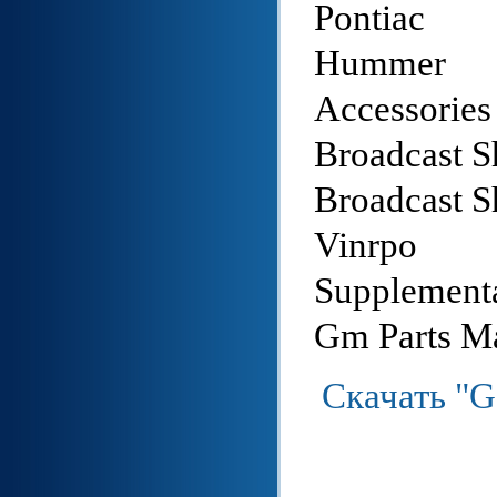
Pontiac
Hummer
Accessories
Broadcast S
Broadcast S
Vinrpo
Supplementa
Gm Parts Ma
Скачать "G