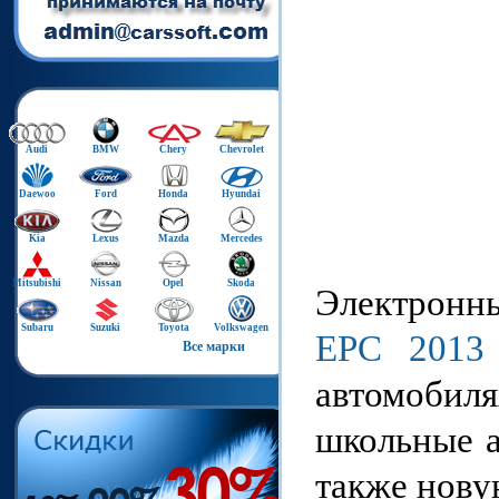
Audi
BMW
Chery
Chevrolet
Daewoo
Ford
Honda
Hyundai
Kia
Lexus
Mazda
Mercedes
Mitsubishi
Nissan
Opel
Skoda
Электронны
Subaru
Suzuki
Toyota
Volkswagen
EPC 2013
Все марки
автомобил
школьные а
также нов