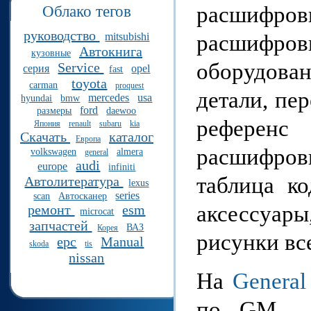
расшифр
Облако тегов
руководство
расшифр
mitsubishi
Автокнига
кузовные
оборудова
Service
серия
opel
fast
toyota
carman
proquest
детали, пе
mercedes
usa
hyundai
bmw
ford
размеры
daewoo
референс 
Япония
renault
subaru
kia
Скачать
каталог
Европа
расшифров
volkswagen
almera
general
audi
europe
infiniti
таблица ко
Автолитература
lexus
series
scan
Автосканер
аксессуар
ремонт
esm
microcat
запчастей
ВАЗ
Корея
рисунки вс
epc
Manual
skoda
tis
nissan
На
Genera
по GM - E