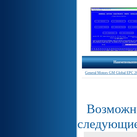
Наименовани
General Motors GM Global EPC 2
Возможно
следующие