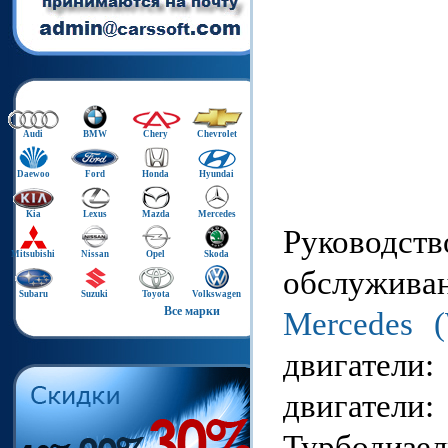
Audi
BMW
Chery
Chevrolet
Daewoo
Ford
Honda
Hyundai
Kia
Lexus
Mazda
Mercedes
Руководст
Mitsubishi
Nissan
Opel
Skoda
обслуживан
Subaru
Suzuki
Toyota
Volkswagen
Все марки
Mercedes 
двигатели: 
двигатели:
Турбодизель