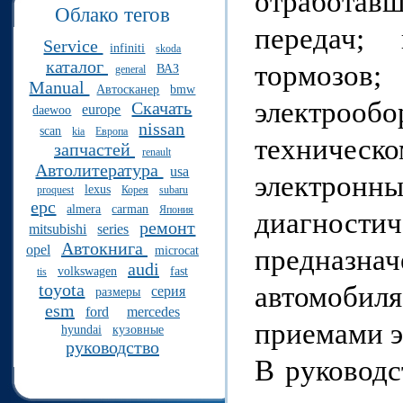
отработав
Облако тегов
передач; 
Service
infiniti
skoda
каталог
тормозо
ВАЗ
general
Manual
Автосканер
bmw
электрообо
Скачать
europe
daewoo
nissan
scan
kia
Европа
техническ
запчастей
renault
Автолитература
usa
электронн
lexus
proquest
Корея
subaru
epc
almera
carman
Япония
диагности
ремонт
mitsubishi
series
Автокнига
opel
предназн
microcat
audi
volkswagen
fast
tis
toyota
автомобил
серия
размеры
esm
ford
mercedes
приемами э
hyundai
кузовные
руководство
В руководс