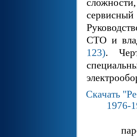
сложност
сервисн
Руководст
СТО и вла
123)
. Чер
специаль
электрообо
Скачать "Р
1976-1
пар