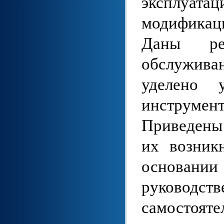
эксплуат
модифика
Даны ре
обслужива
уделено 
инструме
Приведены
их возник
основани
руководст
самостоят