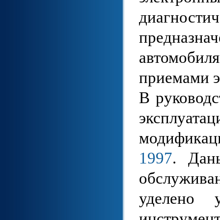
диагности
предназн
автомобил
приемами э
В руководс
эксплуат
модифика
1997
. Дан
обслужива
уделено 
инструме