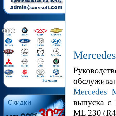
Audi
BMW
Chery
Chevrolet
Daewoo
Ford
Honda
Hyundai
Mercedes
Kia
Lexus
Mazda
Mercedes
Mitsubishi
Nissan
Opel
Skoda
Руководст
Subaru
Suzuki
Toyota
Volkswagen
обслуживан
Все марки
Mercedes 
выпуска с 
ML 230 (R4