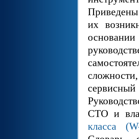
Приведены
их возник
основани
руководст
самостоят
сложност
сервисн
Руководст
СТО и вла
класса (W
Словарь 