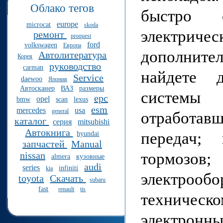
Облако тегов
быстро 
europe
microcat
skoda
электричес
ремонт
proquest
ford
volkswagen
Европа
дополните
Автолитература
Корея
руководство
carman
найдете 
Service
daewoo
Япония
Автосканер
ВАЗ
размеры
системы
epc
opel
bmw
scan
lexus
esm
mercedes
usa
general
отработав
каталог
серия
mitsubishi
Автокнига
передач; 
hyundai
запчастей
Manual
тормозо
nissan
almera
кузовные
audi
series
infiniti
kia
электрообо
toyota
Скачать
subaru
fast
renault
tis
техническ
электронн