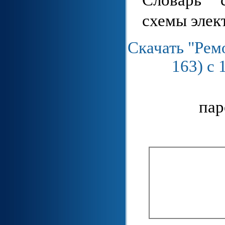
схемы элек
Скачать "Рем
163) c
пар