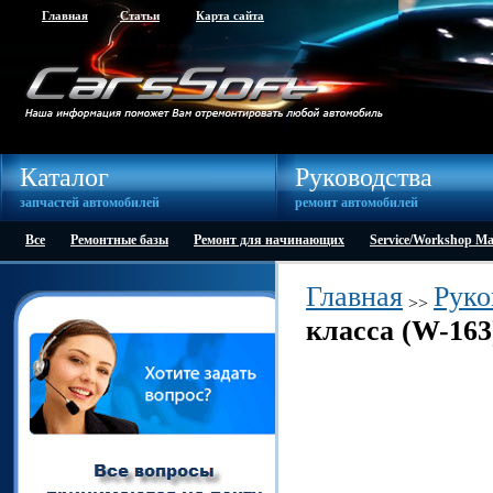
Главная
Статьи
Карта сайта
Каталог
Руководства
запчастей автомобилей
ремонт автомобилей
Все
Ремонтные базы
Ремонт для начинающих
Service/Workshop M
Главная
Руко
>>
класса (W-163