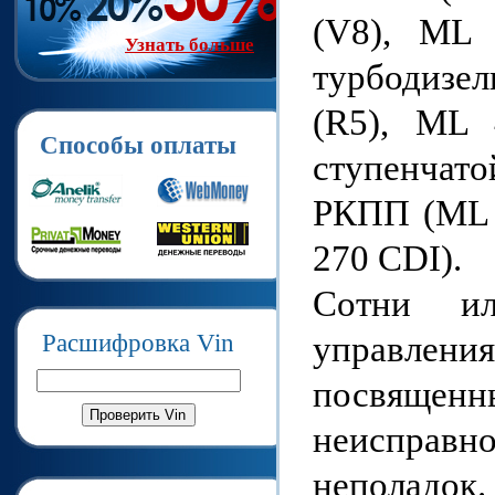
(V8), ML
Узнать больше
турбодизе
(R5), ML 
Способы оплаты
ступенчато
РКПП (ML 
270 CDI).
Сотни ил
управления
Расшифровка Vin
посвященн
неисправ
неполадок