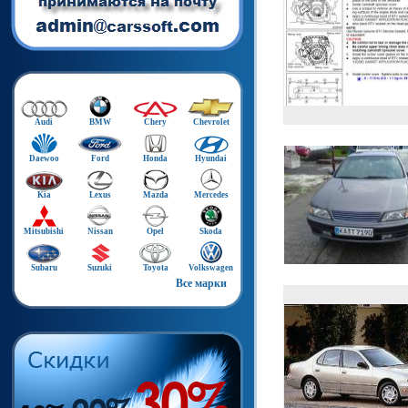
Audi
BMW
Chery
Chevrolet
Daewoo
Ford
Honda
Hyundai
Kia
Lexus
Mazda
Mercedes
Mitsubishi
Nissan
Opel
Skoda
Subaru
Suzuki
Toyota
Volkswagen
Все марки