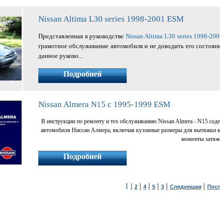
Nissan Altima L30 series 1998-2001 ESM
Представленная в руководстве
Nissan Altima L30 series 1998-20
грамотное обслуживание автомобиля и не доводить его состоян
данное руково...
Подробней
Nissan Almera N15 с 1995-1999 ESM
В инструкции по ремонту и тех обслуживанию Nissan Almera - N15 соде
автомобиля Ниссан Алмера, включая кузовные размеры для вытяжки 
моменты затяже
Подробней
1
|
|
|
|
|
|
2
4
5
3
Следующая
Пос