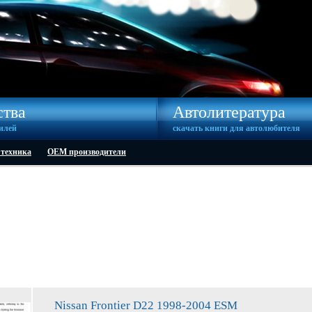
ства
Автолитература
илей
скачать книги для автолюбителя
 техника
OEM производители
Nissan Frontier D22 1998-2004 ESM