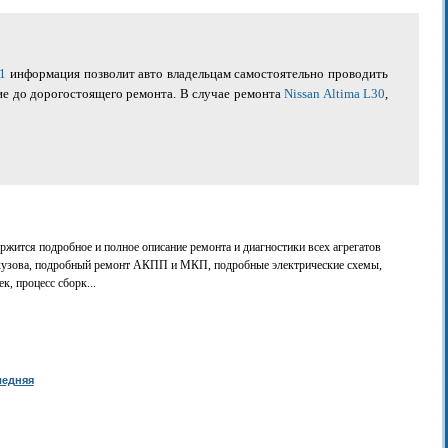
01
информация позволит авто владельцам самостоятельно проводить
ие до дорогостоящего ремонта. В случае ремонта
Nissan Altima L30
,
ржится подробное и полное описание ремонта и диагностики всех агрегатов
кузова, подробный ремонт АКПП и МКП, подробные электрические схемы,
к, процесс сборк...
ледняя