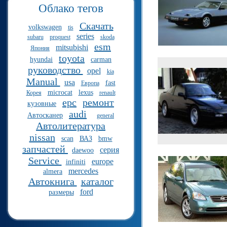
Облако тегов
Скачать
volkswagen
tis
series
subaru
proquest
skoda
esm
mitsubishi
Япония
toyota
hyundai
carman
руководство
opel
kia
Manual
usa
fast
Европа
microcat
lexus
Корея
renault
epc
ремонт
кузовные
audi
Автосканер
general
Автолитература
nissan
scan
ВАЗ
bmw
запчастей
серия
daewoo
Service
europe
infiniti
mercedes
almera
Автокнига
каталог
ford
размеры