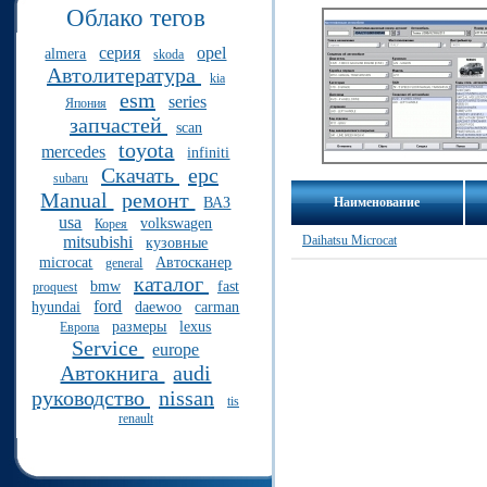
Облако тегов
серия
opel
almera
skoda
Автолитература
kia
esm
series
Япония
запчастей
scan
toyota
mercedes
infiniti
Скачать
epc
subaru
Manual
ремонт
Наименование
ВАЗ
usa
volkswagen
Корея
Daihatsu Microcat
mitsubishi
кузовные
microcat
Автосканер
general
каталог
bmw
fast
proquest
ford
hyundai
daewoo
carman
размеры
lexus
Европа
Service
europe
Автокнига
audi
руководство
nissan
tis
renault