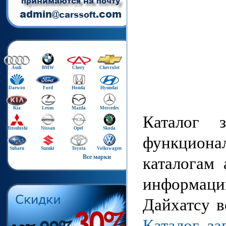
Audi
BMW
Chery
Chevrolet
Daewoo
Ford
Honda
Hyundai
Kia
Lexus
Mazda
Mercedes
Каталог 
Mitsubishi
Nissan
Opel
Skoda
функцион
Subaru
Suzuki
Toyota
Volkswagen
Все марки
каталогам 
информаци
Дайхатсу в
Каталог за