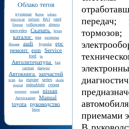
Облако тегов
отработав
кузовные
Корея
subaru
передач; 
opel
microcat
infiniti
ВАЗ
volkswagen
almera
Европа
Скачать
тормозо
mercedes
lexus
каталог
usa
размеры
электрообо
audi
epc
hyundai
Япония
ремонт
esm
Service
техническ
ford
tis
Автолитература
fast
электронн
carman
daewoo
Автокнига
запчастей
диагности
europe
series
scan
kia
skoda
mitsubishi
серия
general
предназн
nissan
proquest
renault
Manual
Автосканер
автомобил
toyota
руководство
bmw
приемами э
В руководс