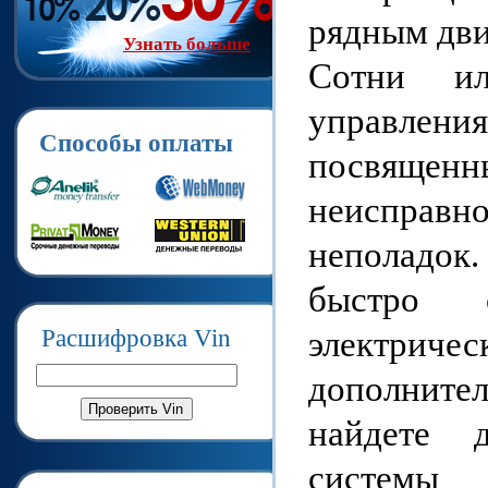
рядным дви
Узнать больше
Сотни ил
управления
Способы оплаты
посвященн
неисправ
неполадок
быстро 
электричес
Расшифровка Vin
дополните
найдете 
системы