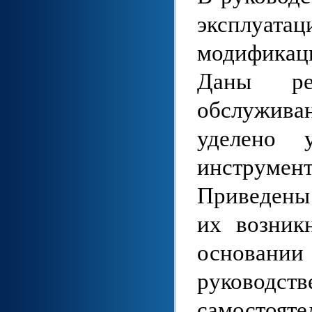
эксплуат
модифика
Даны ре
обслужива
уделено 
инструме
Приведены
их возник
основани
руководст
самостоят