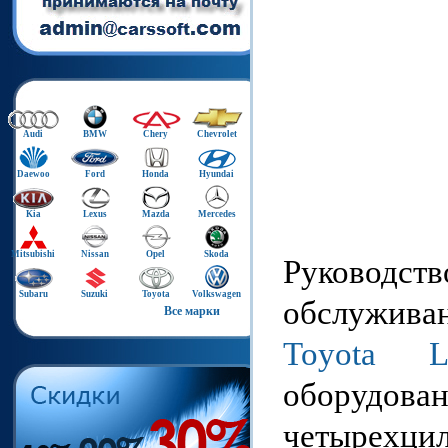
Audi
BMW
Chery
Chevrolet
Daewoo
Ford
Honda
Hyundai
Kia
Lexus
Mazda
Mercedes
Mitsubishi
Nissan
Opel
Skoda
Руководст
Subaru
Suzuki
Toyota
Volkswagen
обслуживан
Все марки
Toyota 
оборуд
четырехц