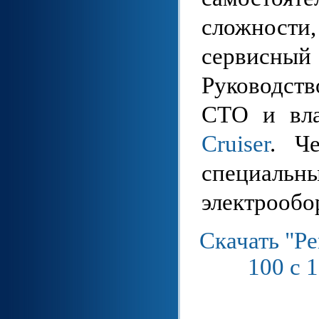
сложност
сервисн
Руководст
СТО и вла
Cruiser
. Ч
специаль
электрообо
Скачать "Ре
100 с 