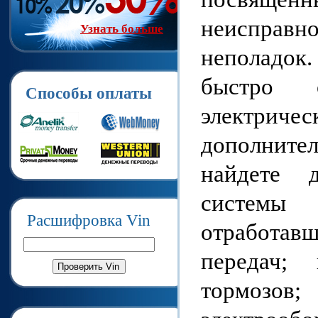
неисправ
Узнать больше
неполадок
быстро 
Способы оплаты
электричес
дополните
найдете 
системы
Расшифровка Vin
отработав
передач; 
тормозо