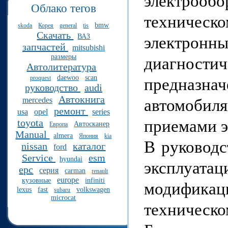
электрообо
Облако тегов
техническ
bmw
skoda
Корея
general
tis
Скачать
ВАЗ
электронн
запчастей
mitsubishi
размеры
диагности
Автолитература
daewoo
scan
proquest
предназн
руководство
audi
Автокнига
mercedes
автомобил
ремонт
usa
opel
series
приемами э
toyota
Автосканер
Европа
Manual
almera
Япония
kia
В руководс
nissan
каталог
ford
Service
esm
hyundai
эксплуат
epc
серия
carman
renault
europe
кузовные
infiniti
модифика
lexus
fast
volkswagen
subaru
microcat
техничес