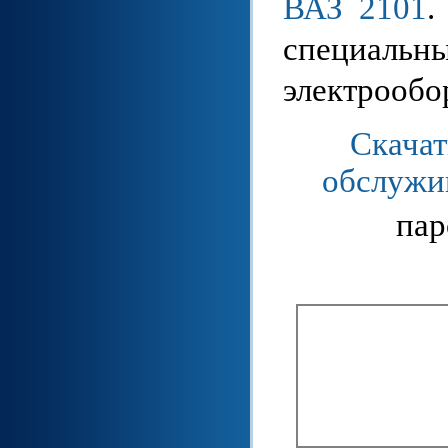
ВАЗ 2101
.
специаль
электрообо
Скачат
обслужив
пар