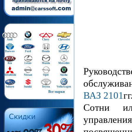
Audi
BMW
Chery
Chevrolet
Daewoo
Ford
Honda
Hyundai
Kia
Lexus
Mazda
Mercedes
Руководст
Mitsubishi
Nissan
Opel
Skoda
обслуживан
Subaru
Suzuki
Toyota
Volkswagen
Все марки
ВАЗ 2101
гг
Сотни ил
управления
посвященн