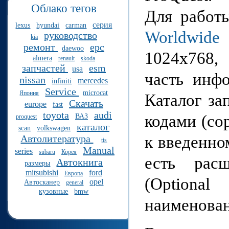
Облако тегов
Для работы
серия
lexus
hyundai
carman
Worldwide
ж
руководство
kia
ремонт
epc
daewoo
1024x768,
almera
renault
skoda
запчастей
esm
usa
часть инф
nissan
mercedes
infiniti
Service
microcat
Япония
Каталог за
Скачать
europe
fast
toyota
audi
кодами (со
ВАЗ
proquest
каталог
scan
volkswagen
к введенно
Автолитература
tis
Manual
series
subaru
Корея
есть рас
Автокнига
размеры
mitsubishi
ford
Европа
(Option
opel
Автосканер
general
кузовные
bmw
наименован