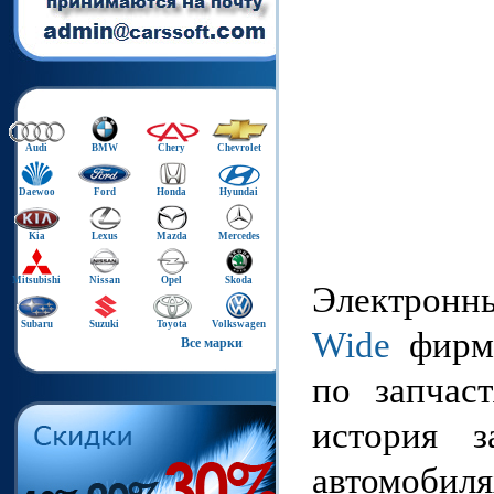
Audi
BMW
Chery
Chevrolet
Daewoo
Ford
Honda
Hyundai
Kia
Lexus
Mazda
Mercedes
Mitsubishi
Nissan
Opel
Skoda
Электронн
Subaru
Suzuki
Toyota
Volkswagen
Wide
фир
Все марки
по запчаст
история 
автомоби