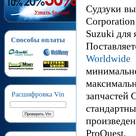
Судзуки вы
Узнать больше
Corporati
Suzuki для 
Способы оплаты
Поставля
Worldwi
минимальн
максимальн
запчастей 
Расшифровка Vin
стандар
произвед
ProQuest.