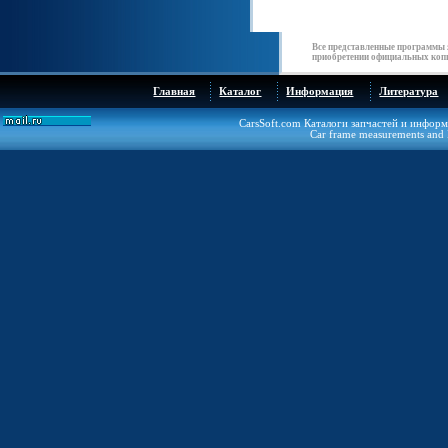
Все представленные программы 
приобретении официальных копи
Главная
Каталог
Информация
Литература
CarsSoft.com Каталоги запчастей и инфор
Car frame measurements and