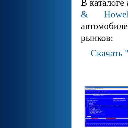
В каталоге
& Howel
автомоби
рынков:
Скачать 