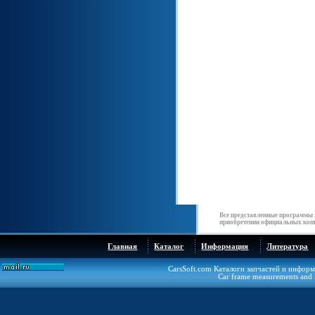
Все представленные программы 
приобретении официальных копи
Главная
Каталог
Информация
Литература
CarsSoft.com Каталоги запчастей и инфор
Car frame measurements and