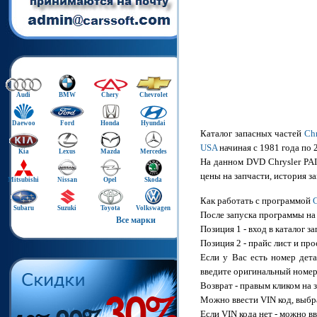
Audi
BMW
Chery
Chevrolet
Daewoo
Ford
Honda
Hyundai
Каталог запасных частей
Ch
USA
начиная с 1981 года по 
Kia
Lexus
Mazda
Mercedes
На данном DVD Chrysler PAI
цены на запчасти, история 
Mitsubishi
Nissan
Opel
Skoda
Как работать с программой
Subaru
Suzuki
Toyota
Volkswagen
После запуска программы на
Все марки
Позиция 1 - вход в каталог з
Позиция 2 - прайс лист и п
Если у Вас есть номер дета
введите оригинальный номер
Возврат - правым кликом на з
Можно ввести VIN код, выбр
Если VIN кода нет - можно 