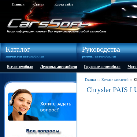
Главная
Статьи
Карта сайта
Каталог
Руководства
запчастей автомобилей
ремонт автомобилей
Все автомобили
Легковые автомобили
Грузовые автомобили
Мото
Главная
Каталог запчастей
C
>>
>>
Chrysler PAIS I