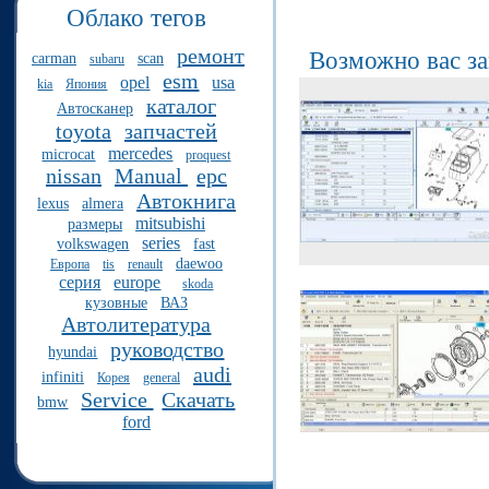
Облако тегов
ремонт
Возможно вас з
carman
scan
subaru
esm
opel
usa
kia
Япония
каталог
Автосканер
toyota
запчастей
mercedes
microcat
proquest
nissan
Manual
epc
Автокнига
lexus
almera
mitsubishi
размеры
series
volkswagen
fast
daewoo
Европа
tis
renault
серия
europe
skoda
кузовные
ВАЗ
Автолитература
руководство
hyundai
audi
infiniti
Корея
general
Service
Скачать
bmw
ford