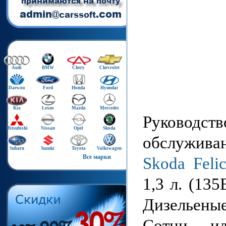
Audi
BMW
Chery
Chevrolet
Daewoo
Ford
Honda
Hyundai
Kia
Lexus
Mazda
Mercedes
Руководст
Mitsubishi
Nissan
Opel
Skoda
обслуживан
Subaru
Suzuki
Toyota
Volkswagen
Все марки
Skoda Feli
1,3 л. (135
Дизельеные 
Сотни ил