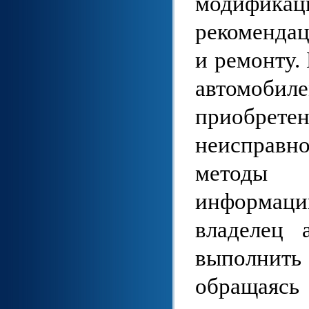
модифика
рекоменда
и ремонту.
автомоб
приобретен
неисправн
методы 
информаци
владелец 
выполнить
обращаясь