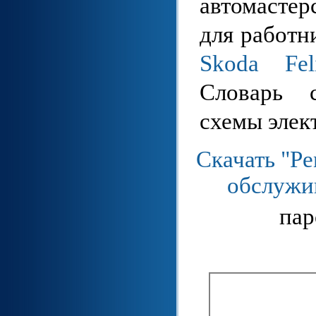
автомасте
для работн
Skoda Feli
Словарь 
схемы элек
Скачать "Ре
обслужив
пар