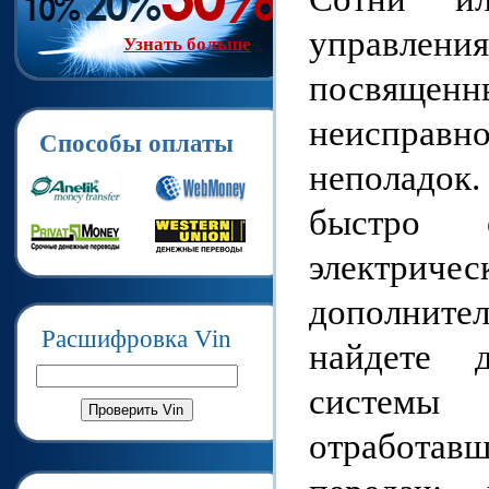
управления
Узнать больше
посвященн
неисправ
Способы оплаты
неполадок
быстро 
электричес
дополните
Расшифровка Vin
найдете 
системы
отработав