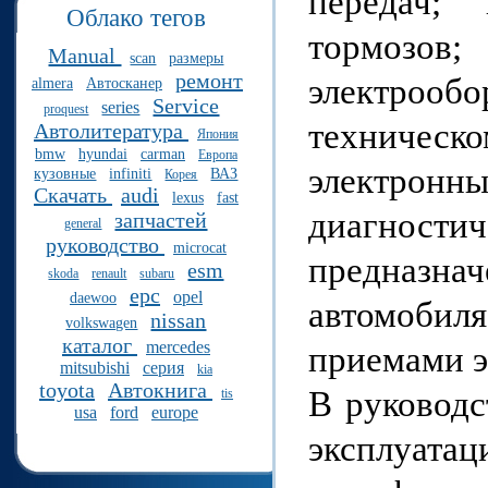
передач; 
Облако тегов
тормозо
Manual
scan
размеры
ремонт
электрообо
almera
Автосканер
Service
series
proquest
техническ
Автолитература
Япония
bmw
hyundai
carman
Европа
электронн
кузовные
infiniti
ВАЗ
Корея
Скачать
audi
lexus
fast
диагности
запчастей
general
руководство
microcat
предназн
esm
skoda
renault
subaru
epc
opel
daewoo
автомобил
nissan
volkswagen
каталог
mercedes
приемами э
mitsubishi
серия
kia
toyota
Автокнига
В руководс
tis
usa
ford
europe
эксплуат