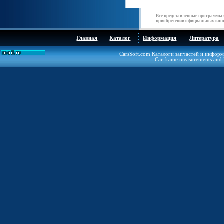
Все представленные программы 
приобретении официальных копи
Главная
Каталог
Информация
Литература
CarsSoft.com Каталоги запчастей и инфор
Car frame measurements and