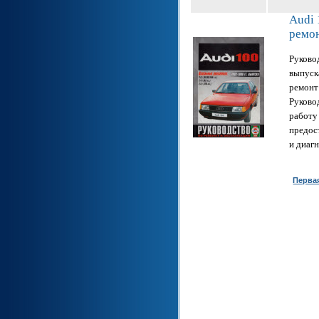
Audi 
ремо
Руково
выпуск
ремонт
Руково
работу
предос
и диаг
Перва