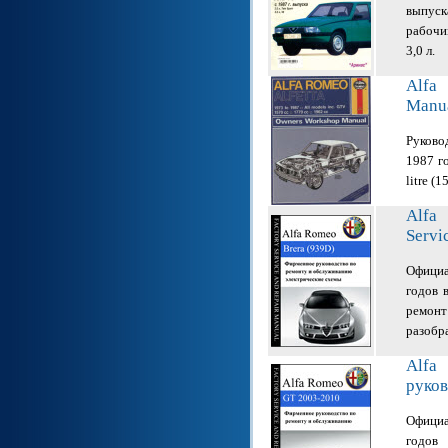
выпус
рабочи
3,0 л.
Alfa
Manu
Руково
1987 г
litre (
Alfa
Servi
Официа
годов 
ремонт
разобр
Alfa
руков
Официа
годов