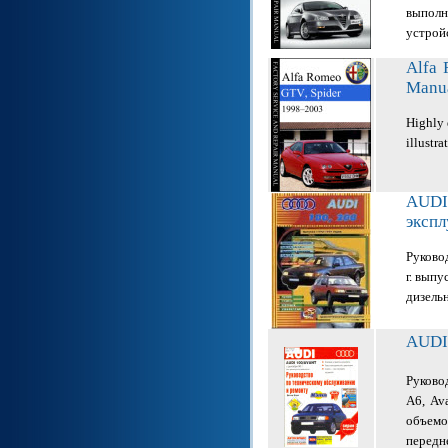
выполн
устрой
Alfa 
Manu
Highly 
illustr
AUDI
экспл
Руково
г. выпу
дизель
AUDI 
Руково
A6, Av
объемо
передн