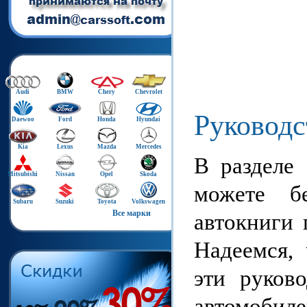
Audi
BMW
Chery
Chevrolet
Руководс
Daewoo
Ford
Honda
Hyundai
Kia
Lexus
Mazda
Mercedes
В разделе 
Mitsubishi
Nissan
Opel
Skoda
можете бе
Subaru
Suzuki
Toyota
Volkswagen
Все марки
автокниги 
Надеемся, 
эти руков
автомобил