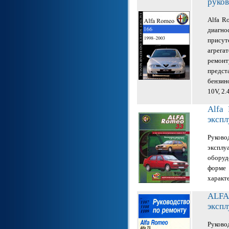
руков
Alfa R
диагно
присут
агрега
ремонт
предс
бензин
10V, 2.
Alfa
экспл
Руково
эксплу
оборуд
форме
характ
ALFA
экспл
Руково