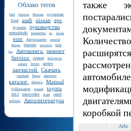
также эк
Облако тегов
постарал
fast
кузовные
Европа
Япония
audi
nissan
epc
ford
документам
руководство
hyundai
mitsubishi
размеры
tis
skoda
Количест
esm
Автосканер
general
europe
usa
Корея
proquest
расширятся
Автокнига
ремонт
kia
Service
серия
microcat
рассмотр
series
lexus
subaru
запчастей
Скачать
автомобил
carman
bmw
daewoo
каталог
Manual
almera
модификац
toyota
volkswagen
renault
mercedes
opel
ВАЗ
scan
двигателя
Автолитература
infiniti
коробкой п
Alfa