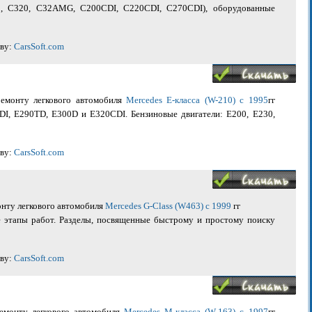
0, С320, С32AMG, С200CDI, C220CDI, C270CDI), оборудованные
иву:
CarsSoft.com
ремонту легкового автомобиля
Mercedes E-класса (W-210) с 1995
гг
DI, E290TD, E300D и E320CDI. Бензиновые двигатели: E200, E230,
иву:
CarsSoft.com
онту легкового автомобиля
Mercedes G-Class (W463) с 1999
гг
 этапы работ. Разделы, посвященные быстрому и простому поиску
иву:
CarsSoft.com
ремонту легкового автомобиля
Mercedes M-класса (W-163) c 1997
гг