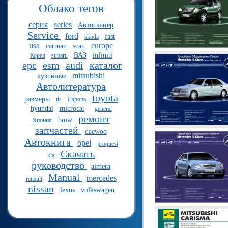
Облако тегов
серия
series
Автосканер
Service
ford
fast
skoda
usa
europe
carman
scan
ВАЗ
infiniti
Корея
subaru
epc
esm
audi
каталог
mitsubishi
кузовные
Автолитература
toyota
размеры
tis
Европа
hyundai
microcat
general
ремонт
bmw
Япония
запчастей
daewoo
Автокнига
opel
proquest
Скачать
kia
руководство
almera
Manual
mercedes
renault
nissan
lexus
volkswagen