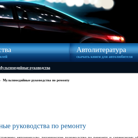
ства
Автолитература
илей
скачать книги для автолюбителя
Мультимедийные руководства
Мультимедийные руководства по ремонту
>
ые руководства по ремонту
ставлены автомануалы, технические руководства по ремонту и сервисному о