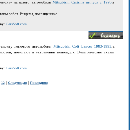
ремонту легкового автомобиля
Mitsubishi Carisma выпуск с 1995
гг
тапы работ. Разделы, посвященные
иву:
CarsSoft.com
ремонту легкового автомобиля
Mitsubishi Colt Lancer 1983-1993
гг.
ностей, помогают в устранении неполадок. Электрические схемы
иву:
CarsSoft.com
|
|
|
12
Следующая
Последняя