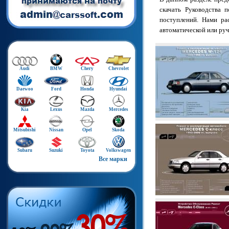
скачать Руководства 
поступлений. Нами ра
автоматической или руч
Audi
BMW
Chery
Chevrolet
Daewoo
Ford
Honda
Hyundai
Kia
Lexus
Mazda
Mercedes
Mitsubishi
Nissan
Opel
Skoda
Subaru
Suzuki
Toyota
Volkswagen
Все марки