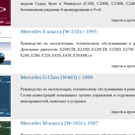
модели Седан, Купе и Универсал (С180, С200К, C230K, С24
бензиновыми рядными 4-цилиндровыми и V-об
пароль к арх
Mercedes E-класса (W-210) с 1995
Руководство по эксплуатации, техническому обслуживанию и 
Дизельные двигатели: E200CDI, E220D, E220CDI, E250D, E270C
E240, E280, E320, E420, E430, E50AMG и
пароль к арх
Mercedes G-Class (W463) с 1999
Руководство по эксплуатации, техническому обслуживанию и рем
Сотни иллюстраций показывают органы управления и отдельные
неисправностей, помогают в устранен
пароль к арх
Mercedes M-класса (W-163) c 1997
Руководство по эксплуатации, техническому обслуживанию и 