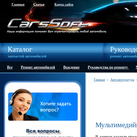
Главная
Статьи
Карта сайта
Каталог
Руковод
запчастей автомобилей
ремонт автомоб
Все
Ремонт автомобилей
Вождение
Руководства по ремонту
Главная
Автолитература
>>
>
Мультимедийн
В данном разделе пред