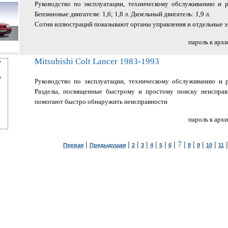
Руководство по эксплуатации, техническому обслуживанию и 
Бензиновые двигатели: 1,6; 1,8 л. Дизельный двигатель: 1,9 л.
Сотни иллюстраций показывают органы управления и отдельные э
пароль к арх
Mitsubishi Colt Lancer 1983-1993
Руководство по эксплуатации, техническому обслуживанию и 
Разделы, посвященные быстрому и простому поиску неисправ
помогают быстро обнаружить неисправности
пароль к арх
|
|
|
|
|
|
|
7
|
|
|
|
Первая
Предыдущая
2
3
4
5
6
8
9
10
11