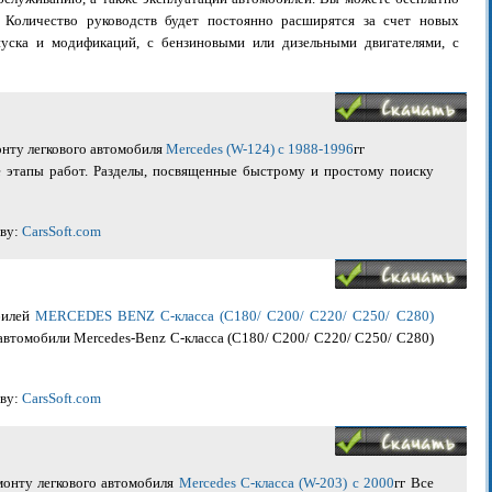
. Количество руководств будет постоянно расширятся за счет новых
уска и модификаций, с бензиновыми или дизельными двигателями, с
онту легкового автомобиля
Mercedes (W-124) с 1988-1996
гг
 этапы работ. Разделы, посвященные быстрому и простому поиску
иву:
CarsSoft.com
билей
MERCEDES BENZ С-класса (С180/ С200/ С220/ С250/ С280)
автомобили Mercedes-Benz С-класса (С180/ С200/ С220/ С250/ С280)
иву:
CarsSoft.com
монту легкового автомобиля
Mercedes C-класса (W-203) с 2000
гг Все