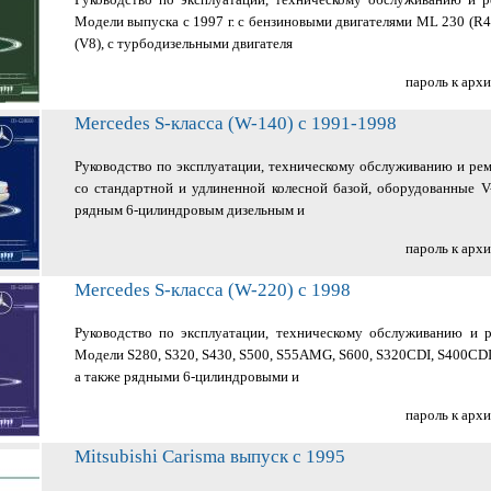
Модели выпуска с 1997 г. с бензиновыми двигателями ML 230 (R4
(V8), с турбодизельными двигателя
пароль к арх
Mercedes S-класса (W-140) с 1991-1998
Руководство по эксплуатации, техническому обслуживанию и ре
со стандартной и удлиненной колесной базой, оборудованные V
рядным 6-цилиндровым дизельным и
пароль к арх
Mercedes S-класса (W-220) с 1998
Руководство по эксплуатации, техническому обслуживанию и 
Модели S280, S320, S430, S500, S55AMG, S600, S320CDI, S400CDI
а также рядными 6-цилиндровыми и
пароль к арх
Mitsubishi Carisma выпуск с 1995